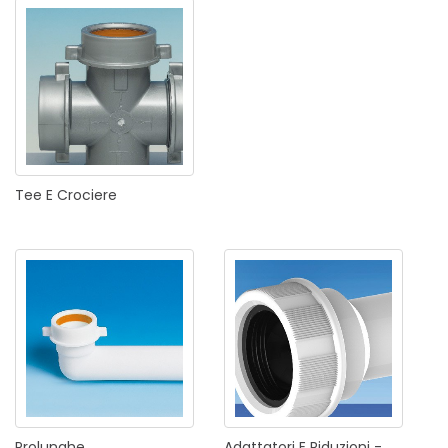
Tee
E
Crociere
Prolunghe
Adattatori
E
Riduzioni
-