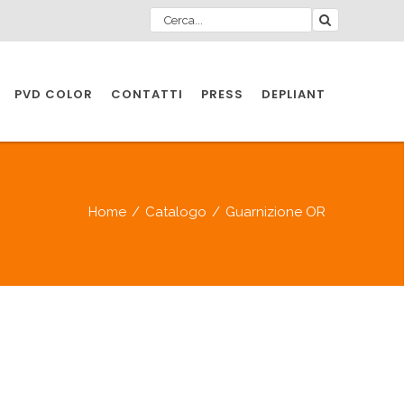
PVD COLOR
CONTATTI
PRESS
DEPLIANT
O PER
IA
Home
/
Catalogo
/
Guarnizione OR
A
O PER
IA