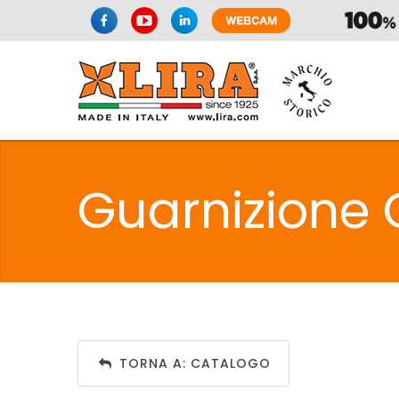
SIFONI
LA
Guarnizione 
C
SIFONI
LA
TORNA A: CATALOGO