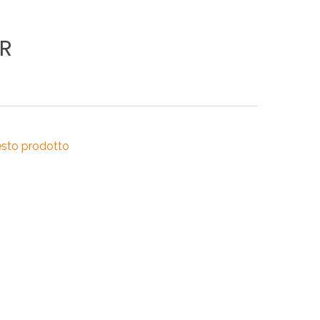
RI
A
R
RI
esto prodotto