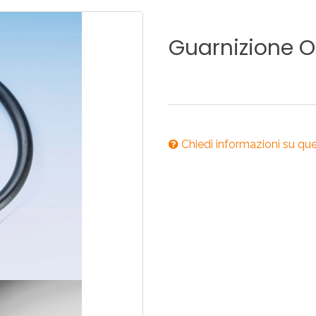
ONI PER
RI DISABILI
PILETTE
ACCESSO
UCINA
BAGNO
INDUSTRI
Guarnizione
O
NOVITÀ 2025
ONI PER
RI DISABILI
PILETTE
ACCESSO
Chiedi informazioni su qu
NOVITÀ 2025