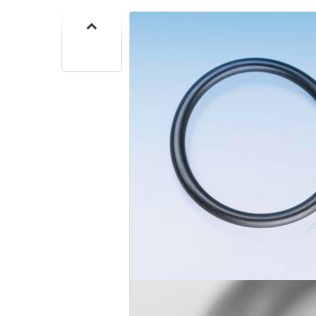
SIF
SANITA
C
SIF
SANITA