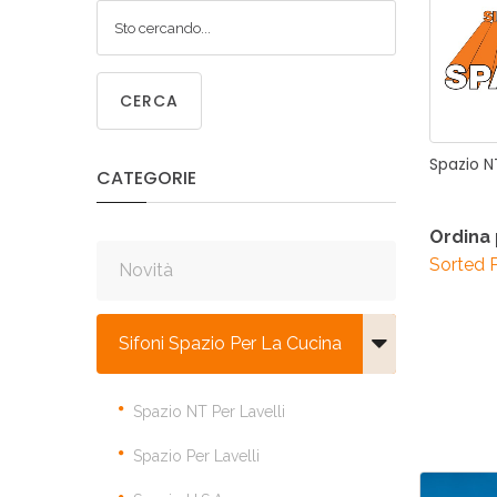
SIF
SANITA
C
CERCA
Spazio
N
CATEGORIE
SIF
SANITA
Ordina
Sorted 
Novità
Sifoni Spazio Per La Cucina
Spazio NT Per Lavelli
Spazio Per Lavelli