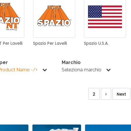
ONI PER
RI DISABILI
PILETTE
ACCESSO
UCINA
BAGNO
INDUSTRI
T
Per
Lavelli
Spazio
Per
Lavelli
Spazio
U.S.A.
NOVITÀ 2025
ONI PER
RI DISABILI
PILETTE
ACCESSO
 per
Marchio
Product Name -/+
Seleziona marchio
2
Next
NOVITÀ 2025