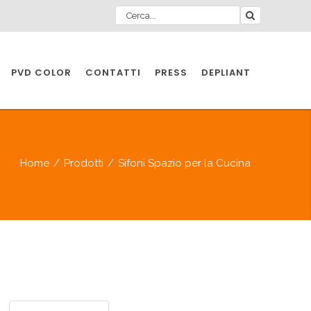
PVD COLOR
CONTATTI
PRESS
DEPLIANT
O PER
IA
Home
/
Prodotti
/
Sifoni Spazio per la Cucina
A
O PER
IA