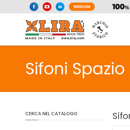
SIFONI
LA
Sifoni Spazio
C
SIFONI
LA
Sifo
CERCA
NEL
CATALOGO