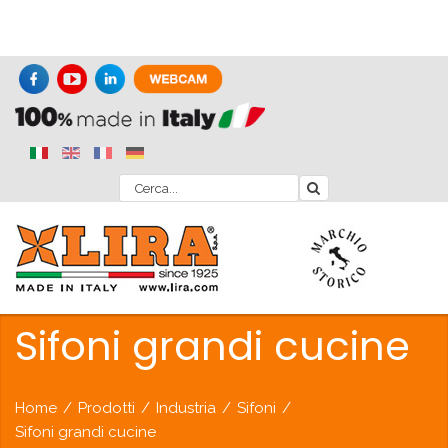
Sifoni grandi cucine
Home
/
Prodotti
/
Industria
/
Sifoni
/
Sifoni grandi cucine