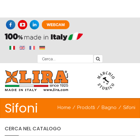
Sifoni
Home
/
Prodotti
/
Bagno
/
Sifoni
CERCA
NEL
CATALOGO