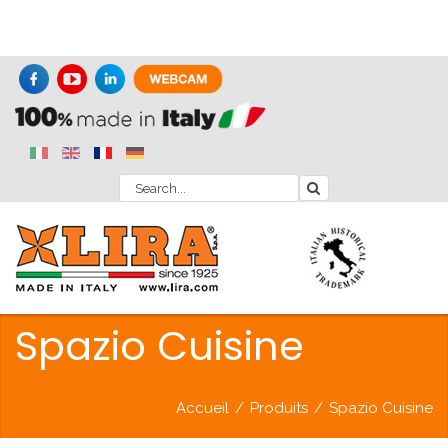
Spazio Cuisine
Accueil
/
Produits
/
Spazio Cuisine