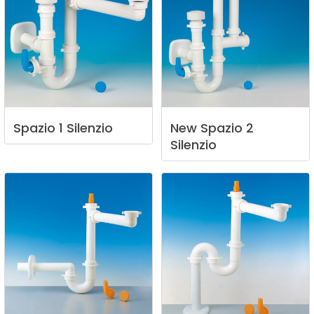
Spazio
1
Silenzio
New
Spazio
2
Silenzio