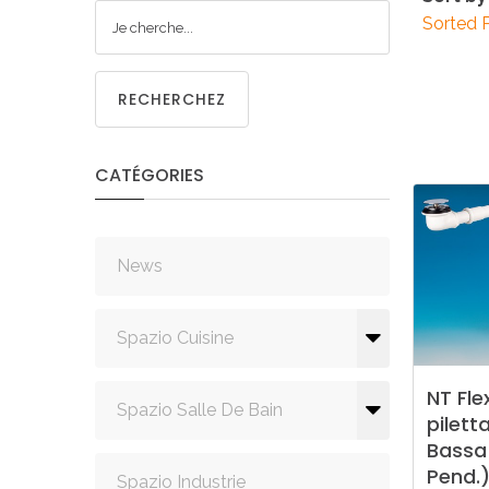
CUISIN
Sorted 
RECHERCHEZ
CATÉGORIES
PMR
News
Spazio Cuisine
NT
Fle
Spazio Salle De Bain
pilett
Bassa
Pend.
Spazio Industrie