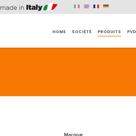
HOME
SOCIÉTÉ
PRODUITS
PVD
SINE
SPAZIO BAIN
SPAZIO INDUSTRIE
E
SALLE DE BAIN
INDUSTRIE
SINE
SPAZIO BAIN
SPAZIO INDUSTRIE
BONDES
ACCESSORIES
Marque