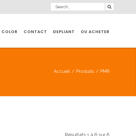
 COLOR
CONTACT
DEPLIANT
OU ACHETER
Accueil
/
Produits
/
PMR
Résultats 1 à 6 sur 6