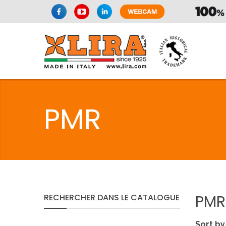
SPAZIO CUI
PMR
CUISIN
SPAZIO CUI
PMR
RECHERCHER
DANS
LE
CATALOGUE
PMR
Sort by