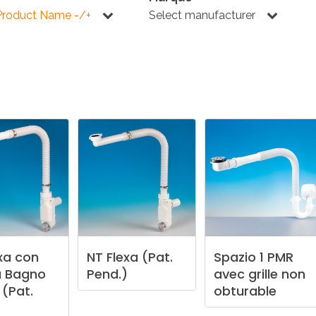
E
SALLE DE BAIN
INDUSTRIE
Product Name -/+
Select manufacturer
NEWS 2025
BONDES
ACCESSORIES
NEWS 2025
xa
con
NT
Flexa
(Pat.
Spazio
1
PMR
a
Bagno
Pend.)
avec
grille
non
(Pat.
obturable
)