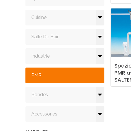
Cuisine
Salle De Bain
Industrie
Spazi
PMR
a
PMR
SALTE
Bondes
Accessories