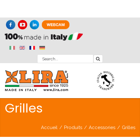
Grilles
Accueil
/
Produits
/
Accessories
/
Grilles