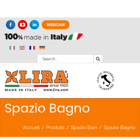
Spazio Bagno
Accueil
/
Produits
/
Spazio Bain
/
Spazio Bagno