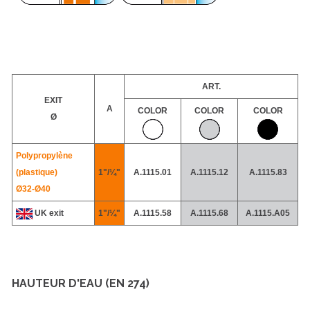
ART.
EXIT
A
COLOR
COLOR
COLOR
Ø
Polypropylène
(plastique)
1"/¼"
A.1115.01
A.1115.12
A.1115.83
Ø32-
Ø40
UK exit
1"/¼"
A.1115.58
A.1115.68
A.1115.A05
HAUTEUR D'EAU (EN 274)