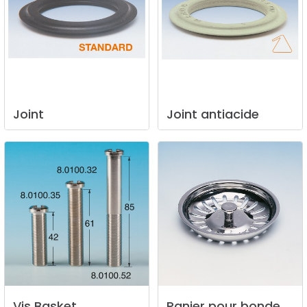
Joint
Joint
antiacide
Vis
Basket
Panier
pour
bonde