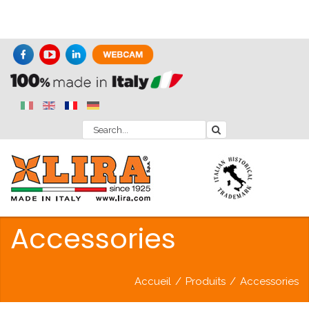
Accessories
Accueil
/
Produits
/
Accessories