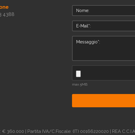
one
3 4388
max 5MB
.: € 360.000 | Partita IVA/C.Fiscale: (IT) 00166220020 | REA C.C.I.A