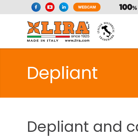
SPAZIO CUI
Depliant
CUISIN
SPAZIO CUI
Depliant
and
c
PMR