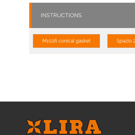
INSTRUCTIONS
M1026 conical gasket
Spazio 2