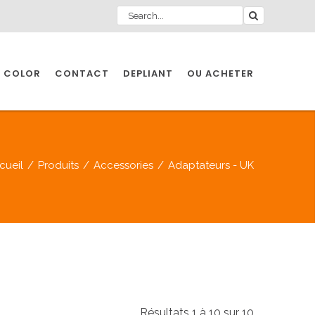
 COLOR
CONTACT
DEPLIANT
OU ACHETER
cueil
/
Produits
/
Accessories
/
Adaptateurs - UK
Résultats 1 à 10 sur 10