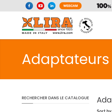
SPAZIO CUI
Adaptateurs 
CUISIN
SPAZIO CUI
Ada
RECHERCHER
DANS
LE
CATALOGUE
PMR
Sort by