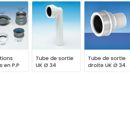
tions
Tube
de
sortie
Tube
de
sortie
es
en
P.P
UK
Ø
34
droite
UK
Ø
34