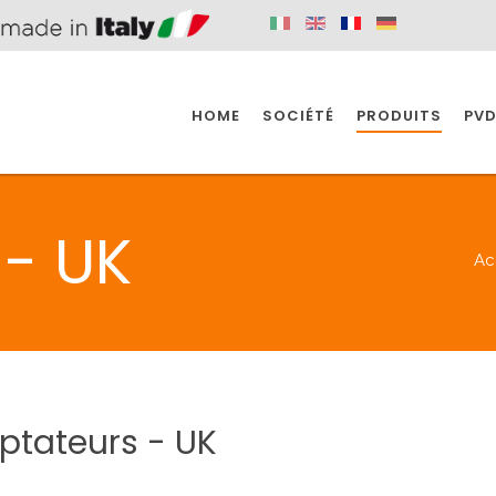
HOME
SOCIÉTÉ
PRODUITS
PVD
SINE
SPAZIO BAIN
SPAZIO INDUSTRIE
- UK
Ac
E
SALLE DE BAIN
INDUSTRIE
SINE
SPAZIO BAIN
SPAZIO INDUSTRIE
ptateurs
-
UK
BONDES
ACCESSORIES