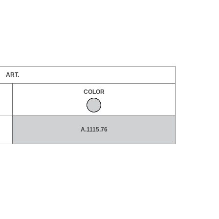
ART.
COLOR
A.1115.76