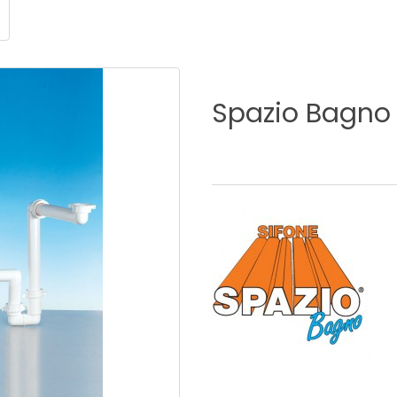
ONI PER
RI DISABILI
PILETTE
ACCESSO
UCINA
BAGNO
INDUSTRI
Spazio
Bagno
NOVITÀ 2025
ONI PER
RI DISABILI
PILETTE
ACCESSO
NOVITÀ 2025