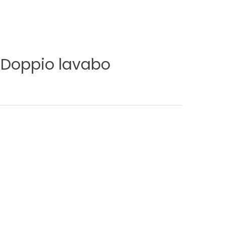
RI
A
Doppio
lavabo
RI