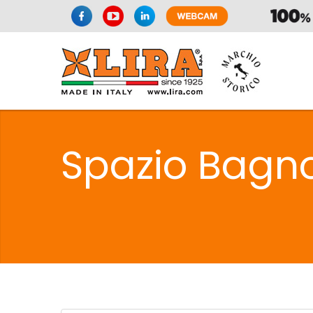
SIFONI
LA
Spazio Bagn
C
SIFONI
LA