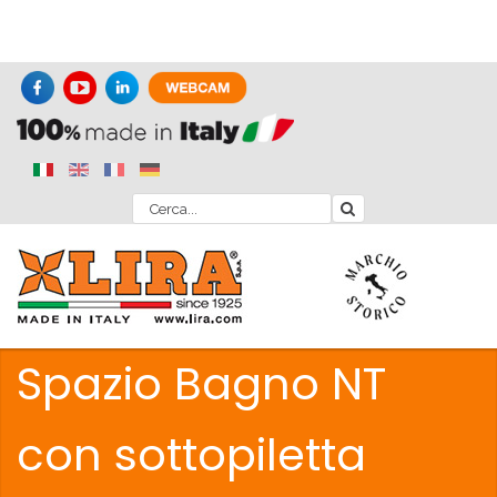
Spazio Bagno NT
con sottopiletta