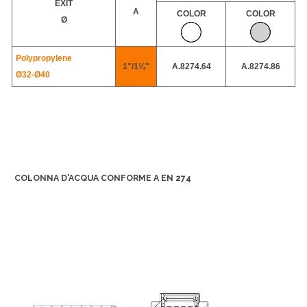
EXIT
A
COLOR
COLOR
Ø
Polypropylene
1"/1¼"
A.8274.64
A.8274.86
Ø32-
Ø40
COLONNA D'ACQUA CONFORME A EN 274