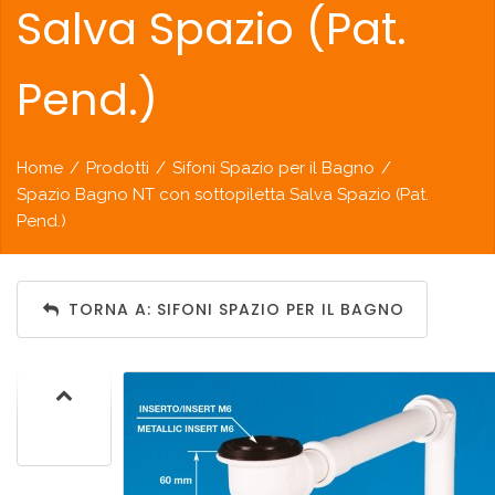
Salva Spazio (Pat.
Pend.)
Home
/
Prodotti
/
Sifoni Spazio per il Bagno
/
Spazio Bagno NT con sottopiletta Salva Spazio (Pat.
Pend.)
TORNA A: SIFONI SPAZIO PER IL BAGNO