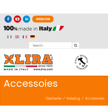
Accessoies
Startseite
/
Katalog
/
Accessoies