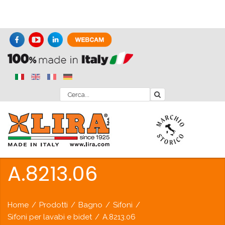
A.8213.06
Home
/
Prodotti
/
Bagno
/
Sifoni
/
Sifoni per lavabi e bidet
/
A.8213.06